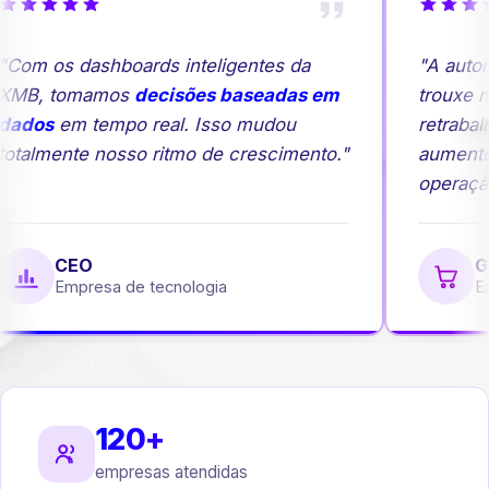
Com os dashboards inteligentes da
"A autom
XMB, tomamos
decisões baseadas em
trouxe ma
ados
em tempo real. Isso mudou
retrabal
otalmente nosso ritmo de crescimento."
aumento
operação
CEO
Ge
Empresa de tecnologia
Em
120+
empresas atendidas