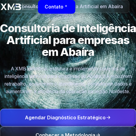
Consultoria de Inteligência Artificial em Abaíra
Contato
Consultoria de Inteligência
Artificial para empresas
em Abaíra
A XMB identifica, estrutura e implementa soluções de
inteligência artificial para empresas de Abaíra/BA reduzirem
retrabalho, acelerarem o atendimento, conectarem dados e
aumentarem a eficiência da operação na região Nordeste.
Agendar Diagnóstico Estratégico
Conhecer a Metodologia