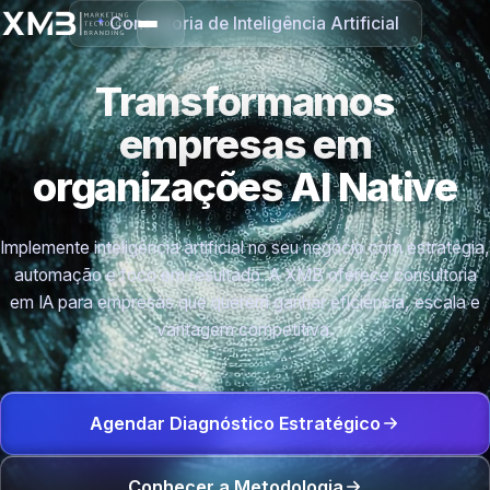
Consultoria de Inteligência Artificial
Transformamos
empresas em
organizações
AI Native
Implemente inteligência artificial no seu negócio com estratégia,
automação e foco em resultado. A XMB oferece consultoria
em IA para empresas que querem ganhar eficiência, escala e
vantagem competitiva.
Agendar Diagnóstico Estratégico
Conhecer a Metodologia