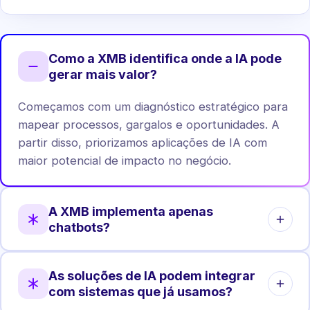
Como a XMB identifica onde a IA pode
gerar mais valor?
Começamos com um diagnóstico estratégico para
mapear processos, gargalos e oportunidades. A
partir disso, priorizamos aplicações de IA com
maior potencial de impacto no negócio.
A XMB implementa apenas
chatbots?
Não. Chatbots são apenas uma das aplicações.
As soluções de IA podem integrar
Atuamos em automação de processos, análise de
com sistemas que já usamos?
dados, agentes internos, integrações e