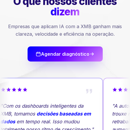
O que nossos
clientes
dizem
Empresas que aplicam IA com a XMB ganham mais
clareza, velocidade e eficiência na operação.
Agendar diagnóstico
"Com os dashboards inteligentes da
"A auto
XMB, tomamos
decisões baseadas em
trouxe m
dados
em tempo real. Isso mudou
retrabal
totalmente nosso ritmo de crescimento."
aument