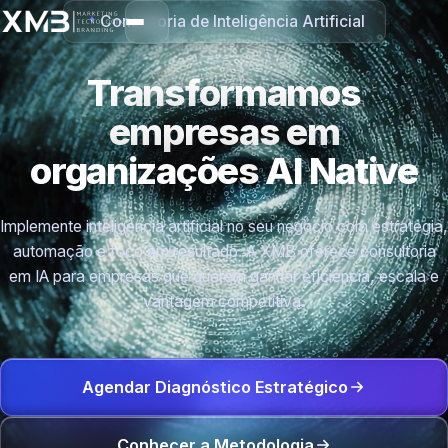
Consultoria de Inteligência Artificial
Transformamos
empresas em
organizações
AI Native
Implemente inteligência artificial no seu negócio com estratégia,
automação e foco em resultado. A XMB oferece consultoria
em IA para empresas que querem ganhar eficiência, escala e
vantagem competitiva.
Agendar Diagnóstico Estratégico
Conhecer a Metodologia