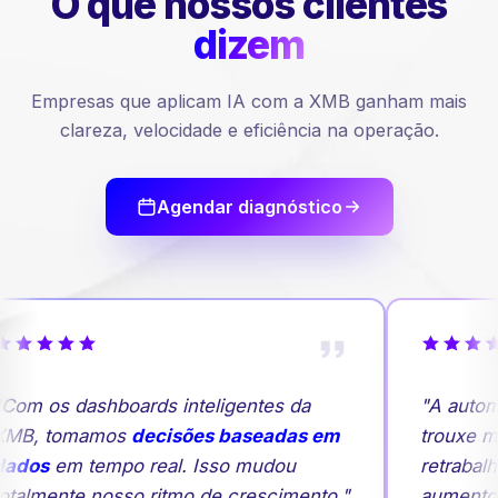
O que nossos
clientes
dizem
Empresas que aplicam IA com a XMB ganham mais
clareza, velocidade e eficiência na operação.
Agendar diagnóstico
Com os dashboards inteligentes da
"A autom
MB, tomamos
decisões baseadas em
trouxe ma
ados
em tempo real. Isso mudou
retrabalh
otalmente nosso ritmo de crescimento."
aumento