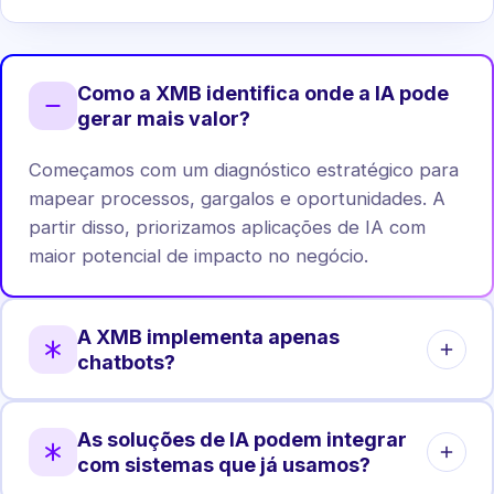
Como a XMB identifica onde a IA pode
gerar mais valor?
Começamos com um diagnóstico estratégico para
mapear processos, gargalos e oportunidades. A
partir disso, priorizamos aplicações de IA com
maior potencial de impacto no negócio.
A XMB implementa apenas
chatbots?
Não. Chatbots são apenas uma das aplicações.
As soluções de IA podem integrar
Atuamos em automação de processos, análise de
com sistemas que já usamos?
dados, agentes internos, integrações e