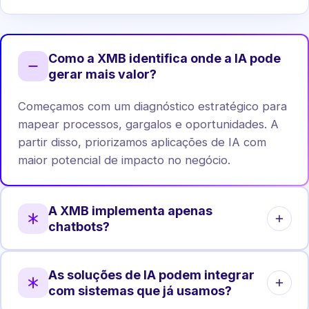
Como a XMB identifica onde a IA pode
gerar mais valor?
Começamos com um diagnóstico estratégico para
mapear processos, gargalos e oportunidades. A
partir disso, priorizamos aplicações de IA com
maior potencial de impacto no negócio.
A XMB implementa apenas
chatbots?
Não. Chatbots são apenas uma das aplicações.
As soluções de IA podem integrar
Atuamos em automação de processos, análise de
com sistemas que já usamos?
dados, agentes internos, integrações e