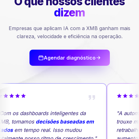
O que nossos
clientes
dizem
Empresas que aplicam IA com a XMB ganham mais
clareza, velocidade e eficiência na operação.
Agendar diagnóstico
Com os dashboards inteligentes da
"A autom
MB, tomamos
decisões baseadas em
trouxe ma
ados
em tempo real. Isso mudou
retrabalh
otalmente nosso ritmo de crescimento."
aumento