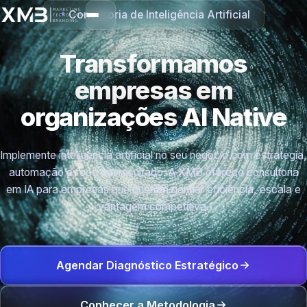
Consultoria de Inteligência Artificial
Transformamos
empresas em
organizações
AI Native
Implemente inteligência artificial no seu negócio com estratégia,
automação e foco em resultado. A XMB oferece consultoria
em IA para empresas que querem ganhar eficiência, escala e
vantagem competitiva.
Agendar Diagnóstico Estratégico
Conhecer a Metodologia