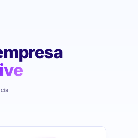
 empresa
ive
ncia