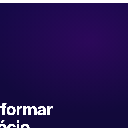
sformar
ócio