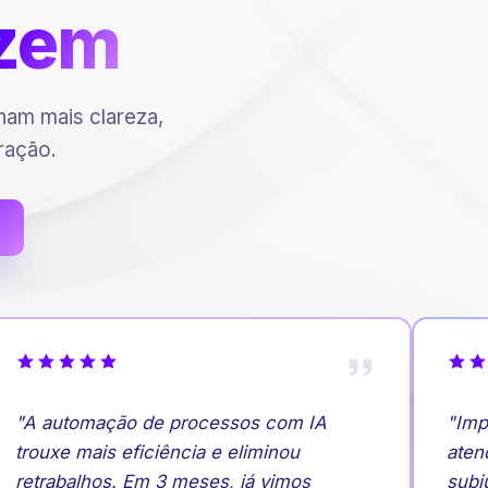
zem
am mais clareza,
ração.
"A automação de processos com IA
"Impl
trouxe mais eficiência e eliminou
atend
retrabalhos. Em 3 meses, já vimos
subiu