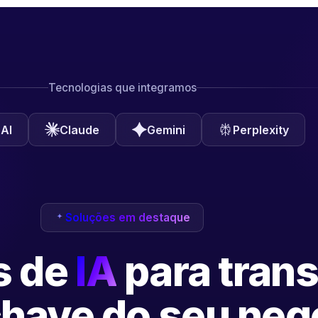
Tecnologias que integramos
AI
Claude
Gemini
Perplexity
Soluções em destaque
s de
IA
para tran
have do seu neg