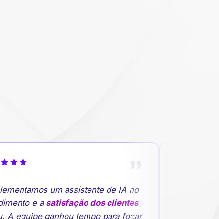
ementamos um assistente de IA no
"A previsão
imento e a
satisfação dos clientes
rupturas de 
. A equipe ganhou tempo para focar
planejament