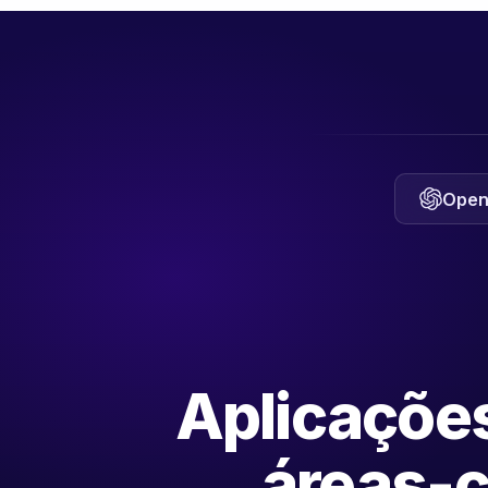
Open
Aplicaçõe
áreas-c