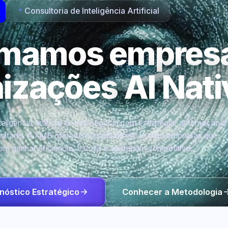
Consultoria de Inteligência Artificial
rmamos empres
nizações
AI Nati
eligência artificial no seu negócio com estratégia, automação e
ultado. A XMB oferece consultoria em IA para empresas que
em ganhar eficiência, escala e vantagem competitiva.
nóstico Estratégico
Conhecer a Metodologia