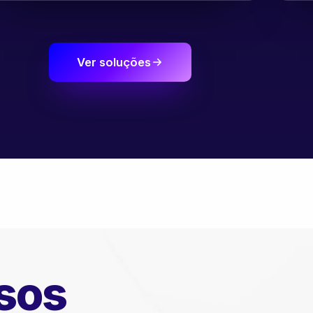
Ver soluções
sos