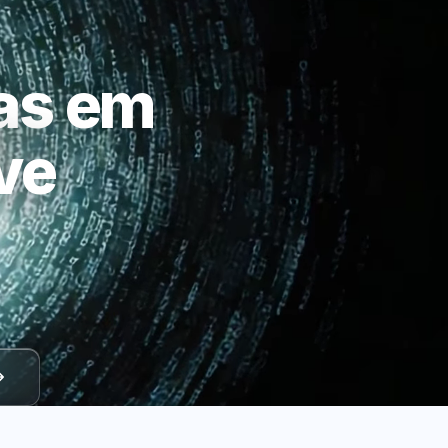
as em
ve