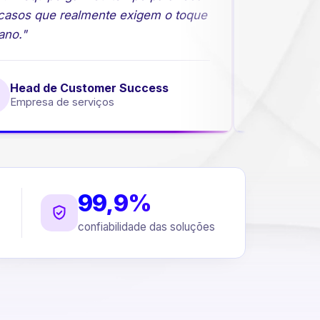
asos que realmente exigem o toque
comerciais 
o."
Head de Customer Success
Diret
Empresa de serviços
Empres
99,9%
confiabilidade das soluções