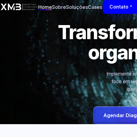
Home
Sobre
Soluções
Cases
Contato
Transfo
orga
Implemente int
foco em res
quer
Agendar Diag