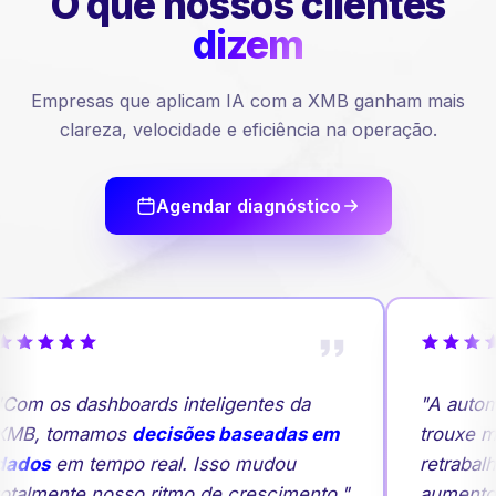
O que nossos
clientes
dizem
Empresas que aplicam IA com a XMB ganham mais
clareza, velocidade e eficiência na operação.
Agendar diagnóstico
Com os dashboards inteligentes da
"A autom
MB, tomamos
decisões baseadas em
trouxe ma
ados
em tempo real. Isso mudou
retrabalh
otalmente nosso ritmo de crescimento."
aumento