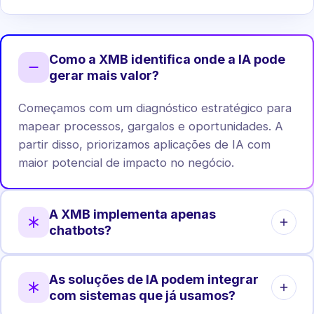
Como a XMB identifica onde a IA pode
gerar mais valor?
Começamos com um diagnóstico estratégico para
mapear processos, gargalos e oportunidades. A
partir disso, priorizamos aplicações de IA com
maior potencial de impacto no negócio.
A XMB implementa apenas
chatbots?
Não. Chatbots são apenas uma das aplicações.
As soluções de IA podem integrar
Atuamos em automação de processos, análise de
com sistemas que já usamos?
dados, agentes internos, integrações e