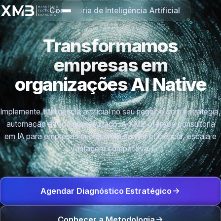
Consultoria de Inteligência Artificial
Transformamos
empresas em
organizações
AI Native
Implemente inteligência artificial no seu negócio com estratégia,
automação e foco em resultado. A XMB oferece consultoria
em IA para empresas que querem ganhar eficiência, escala e
vantagem competitiva.
Agendar Diagnóstico Estratégico
Conhecer a Metodologia