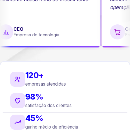
operação
CEO
Ge
Empresa de tecnologia
Em
120+
empresas atendidas
98%
satisfação dos clientes
45%
ganho médio de eficiência