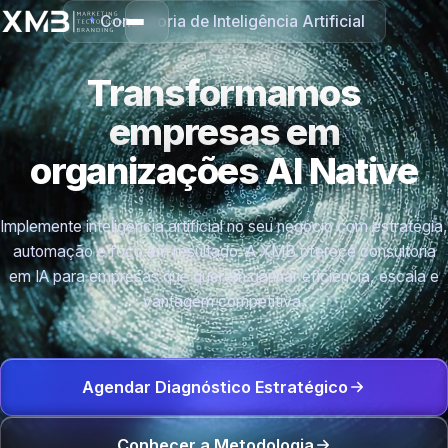
Consultoria de Inteligência Artificial
Transformamos
empresas em
organizações
AI Native
Implemente inteligência artificial no seu negócio com estratégia,
automação e foco em resultado. A XMB oferece consultoria
em IA para empresas que querem ganhar eficiência, escala e
vantagem competitiva.
Agendar Diagnóstico Estratégico
Conhecer a Metodologia