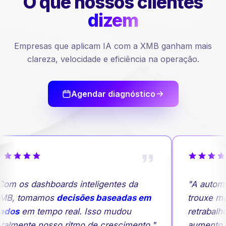
O que nossos
clientes
dizem
Empresas que aplicam IA com a XMB ganham mais
clareza, velocidade e eficiência na operação.
Agendar diagnóstico
om os dashboards inteligentes da
"A autom
MB, tomamos
decisões baseadas em
trouxe mai
ados
em tempo real. Isso mudou
retrabalh
talmente nosso ritmo de crescimento."
aumento 