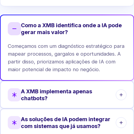
Como a XMB identifica onde a IA pode
gerar mais valor?
Começamos com um diagnóstico estratégico para
mapear processos, gargalos e oportunidades. A
partir disso, priorizamos aplicações de IA com
maior potencial de impacto no negócio.
A XMB implementa apenas
chatbots?
Não. Chatbots são apenas uma das aplicações.
As soluções de IA podem integrar
Atuamos em automação de processos, análise de
com sistemas que já usamos?
dados, agentes internos, integrações e