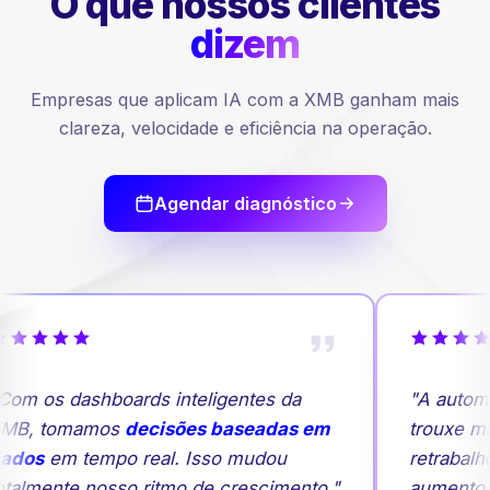
O que nossos
clientes
dizem
Empresas que aplicam IA com a XMB ganham mais
clareza, velocidade e eficiência na operação.
Agendar diagnóstico
Com os dashboards inteligentes da
"A autom
MB, tomamos
decisões baseadas em
trouxe ma
ados
em tempo real. Isso mudou
retrabalh
otalmente nosso ritmo de crescimento."
aumento