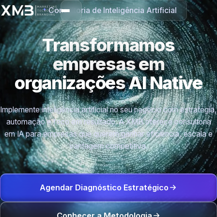
Consultoria de Inteligência Artificial
Transformamos
empresas em
organizações
AI Native
Implemente inteligência artificial no seu negócio com estratégia,
automação e foco em resultado. A XMB oferece consultoria
em IA para empresas que querem ganhar eficiência, escala e
vantagem competitiva.
Agendar Diagnóstico Estratégico
Conhecer a Metodologia