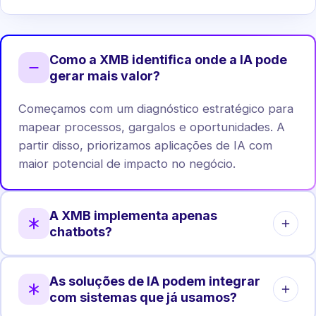
Como a XMB identifica onde a IA pode
gerar mais valor?
Começamos com um diagnóstico estratégico para
mapear processos, gargalos e oportunidades. A
partir disso, priorizamos aplicações de IA com
maior potencial de impacto no negócio.
A XMB implementa apenas
chatbots?
Não. Chatbots são apenas uma das aplicações.
As soluções de IA podem integrar
Atuamos em automação de processos, análise de
com sistemas que já usamos?
dados, agentes internos, integrações e