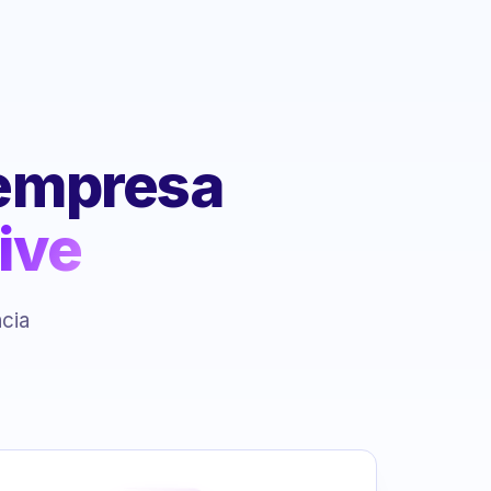
 empresa
ive
ncia