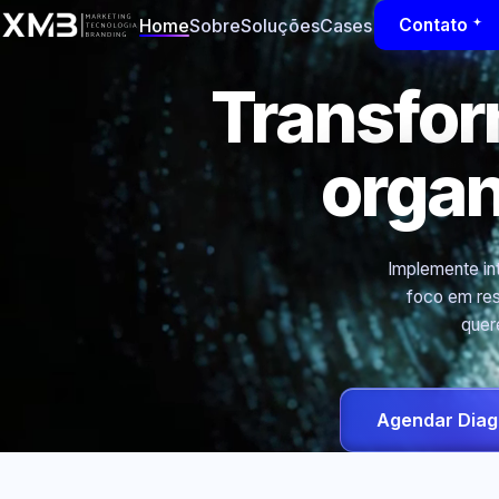
Home
Sobre
Soluções
Cases
Contato
Transfo
orga
Implemente int
foco em res
quer
Agendar Diag