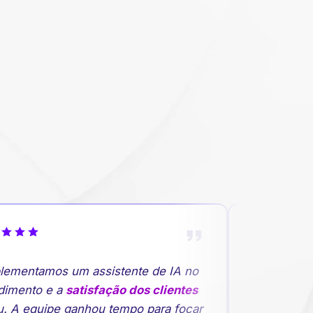
ementamos um assistente de IA no
"A previsão
imento e a
satisfação dos clientes
rupturas de 
. A equipe ganhou tempo para focar
planejament