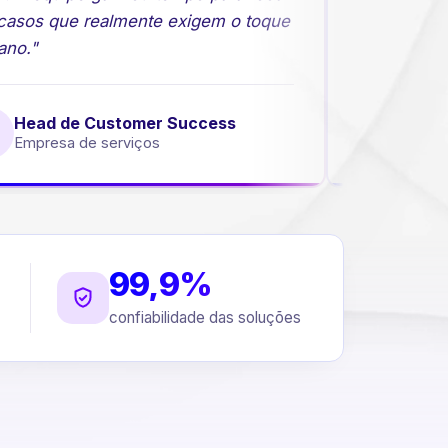
asos que realmente exigem o toque
comerciais 
o."
Head de Customer Success
Diret
Empresa de serviços
Empres
99,9%
confiabilidade das soluções