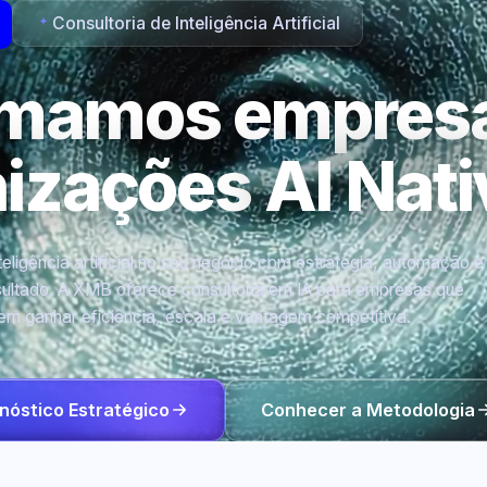
Consultoria de Inteligência Artificial
rmamos empres
nizações
AI Nati
eligência artificial no seu negócio com estratégia, automação e
ultado. A XMB oferece consultoria em IA para empresas que
em ganhar eficiência, escala e vantagem competitiva.
nóstico Estratégico
Conhecer a Metodologia