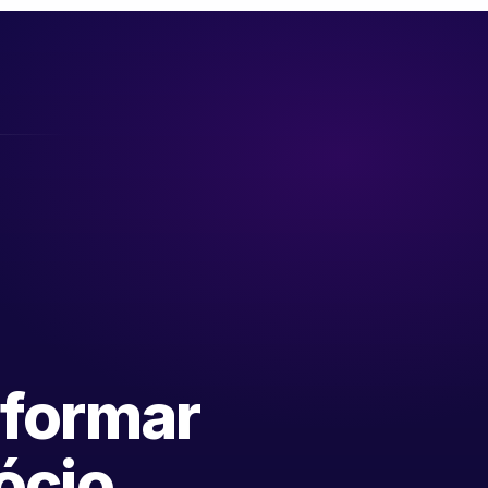
sformar
ócio