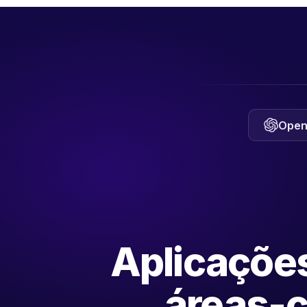
Open
Aplicaçõe
áreas-c