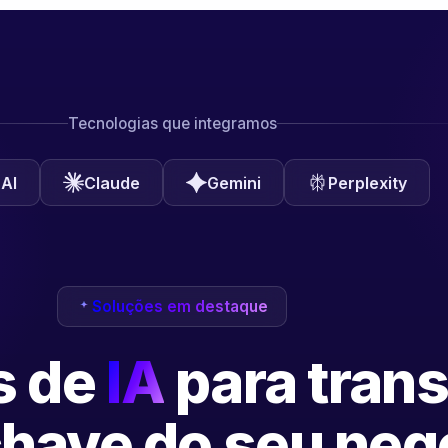
Tecnologias que integramos
AI
Claude
Gemini
Perplexity
Soluções em destaque
s de
IA
para tran
have do seu neg