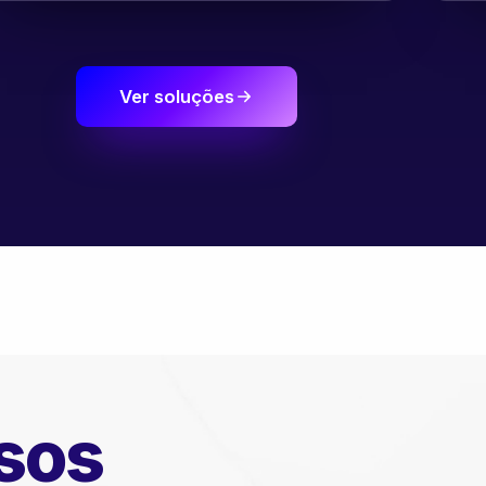
Ver soluções
sos