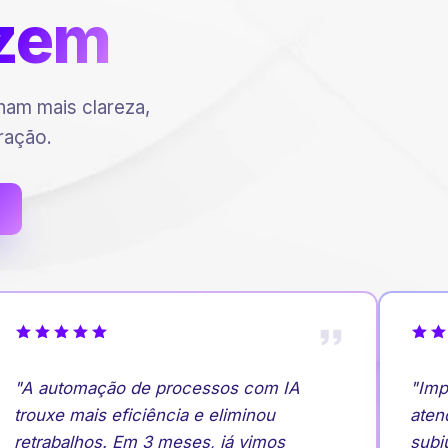
zem
am mais clareza,
ração.
"A automação de processos com IA
"Impl
trouxe mais eficiência e eliminou
atend
retrabalhos. Em 3 meses, já vimos
subiu