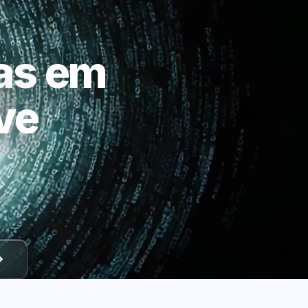
as em
ve