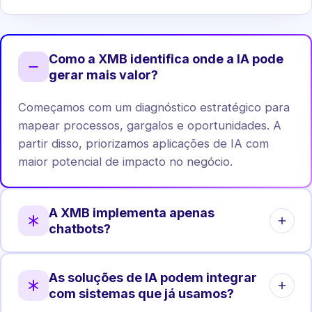
Como a XMB identifica onde a IA pode
gerar mais valor?
Começamos com um diagnóstico estratégico para
mapear processos, gargalos e oportunidades. A
partir disso, priorizamos aplicações de IA com
maior potencial de impacto no negócio.
A XMB implementa apenas
chatbots?
Não. Chatbots são apenas uma das aplicações.
As soluções de IA podem integrar
Atuamos em automação de processos, análise de
com sistemas que já usamos?
dados, agentes internos, integrações e