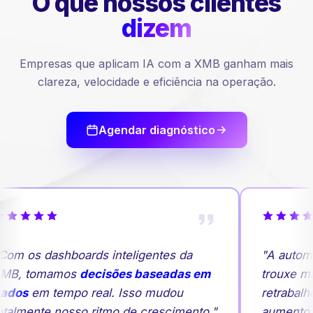
O que nossos
clientes
dizem
Empresas que aplicam IA com a XMB ganham mais
clareza, velocidade e eficiência na operação.
Agendar diagnóstico
Com os dashboards inteligentes da
"A autom
MB, tomamos
decisões baseadas em
trouxe ma
ados
em tempo real. Isso mudou
retrabalh
otalmente nosso ritmo de crescimento."
aumento