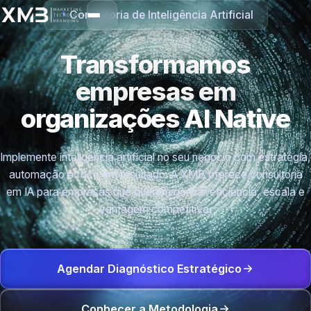
Consultoria de Inteligência Artificial
Transformamos
empresas em
organizações
AI Native
Implemente inteligência artificial no seu negócio com estratégia,
automação e foco em resultado. A XMB oferece consultoria
em IA para empresas que querem ganhar eficiência, escala e
vantagem competitiva.
Agendar Diagnóstico Estratégico
Conhecer a Metodologia