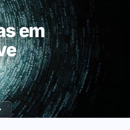
as em
ve