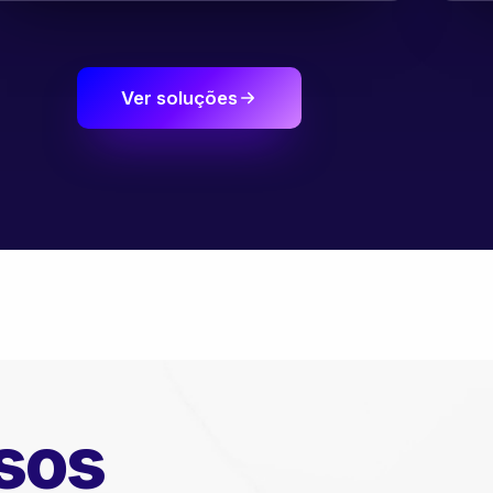
Ver soluções
sos