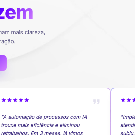
zem
am mais clareza,
ração.
"A automação de processos com IA
"Imple
trouxe mais eficiência e eliminou
atendi
retrabalhos. Em 3 meses, já vimos
subiu. 