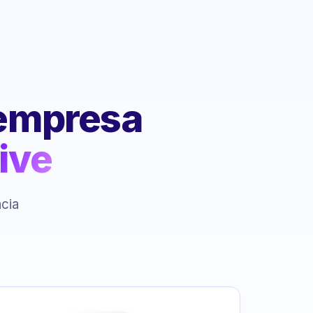
 empresa
ive
ncia