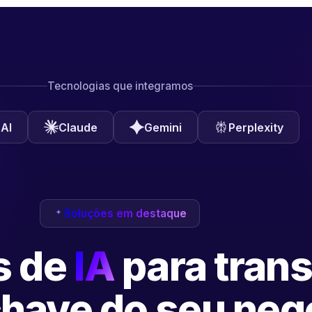
Tecnologias que integramos
AI
Claude
Gemini
Perplexity
Soluções em destaque
s de
IA
para tran
have do seu neg