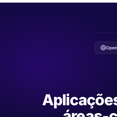
Open
Aplicaçõe
áreas-c