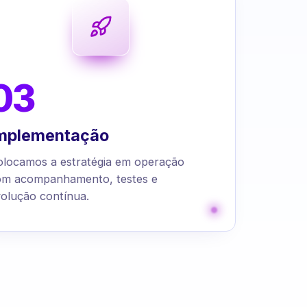
03
mplementação
olocamos a estratégia em operação
om acompanhamento, testes e
olução contínua.