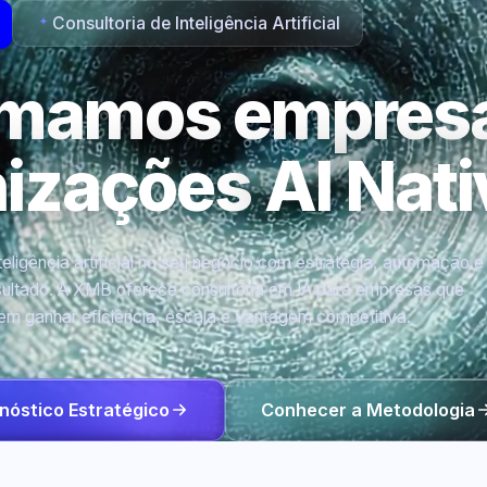
Consultoria de Inteligência Artificial
rmamos empres
nizações
AI Nati
eligência artificial no seu negócio com estratégia, automação e
ultado. A XMB oferece consultoria em IA para empresas que
em ganhar eficiência, escala e vantagem competitiva.
nóstico Estratégico
Conhecer a Metodologia