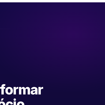
sformar
ócio