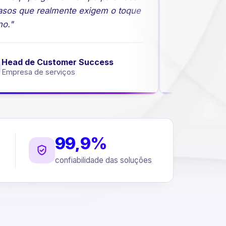
sos que realmente exigem o toque
comerciais c
."
Head de Customer Success
Diretor
mpresa de serviços
Empresa
99,9%
confiabilidade das soluções