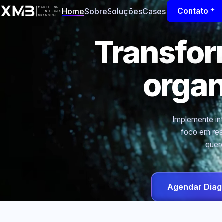
Home
Sobre
Soluções
Cases
Contato
Transfo
orga
Implemente int
foco em res
quer
Agendar Diag