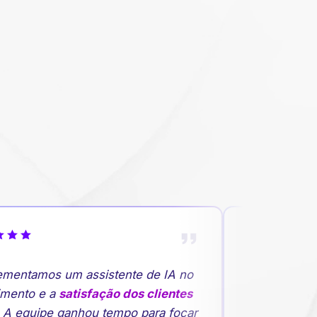
mentamos um assistente de IA no
"A previsão d
mento e a
satisfação dos clientes
rupturas de e
A equipe ganhou tempo para focar
planejamento