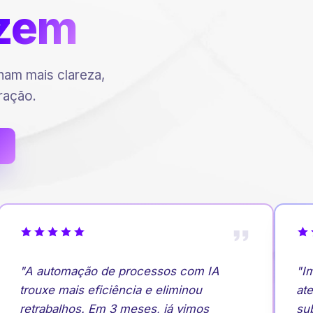
zem
am mais clareza,
ração.
"A automação de processos com IA
"Imp
trouxe mais eficiência e eliminou
aten
retrabalhos. Em 3 meses, já vimos
subi