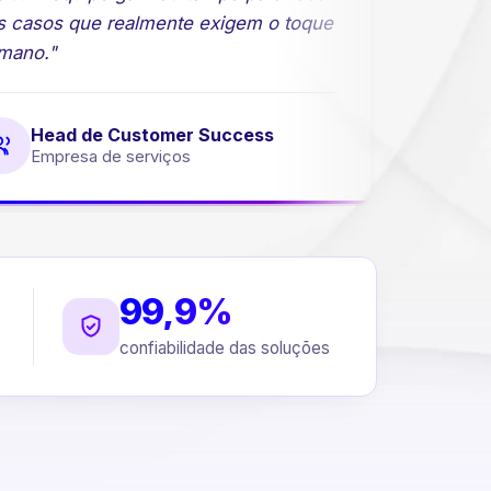
casos que realmente exigem o toque
comerciais
no."
Head de Customer Success
Dire
Empresa de serviços
Empre
99,9%
confiabilidade das soluções