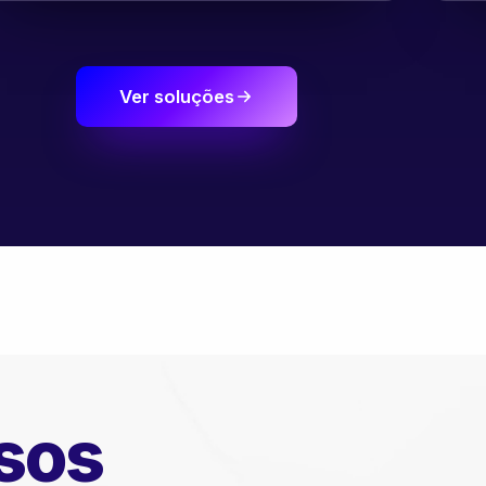
Ver soluções
sos