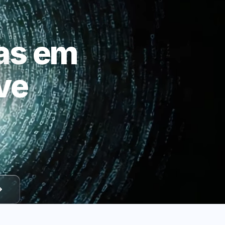
as em
ve