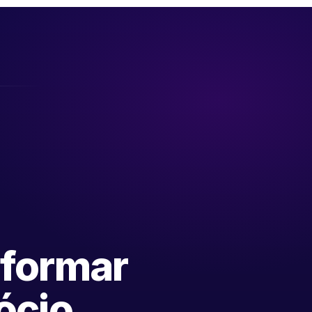
sformar
ócio