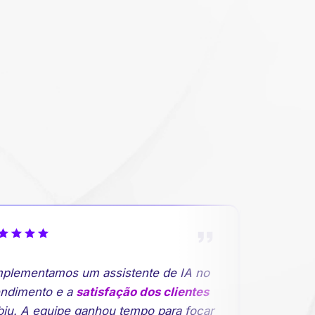
lementamos um assistente de IA no
"A previsã
dimento e a
satisfação dos clientes
rupturas d
u. A equipe ganhou tempo para focar
planejamen