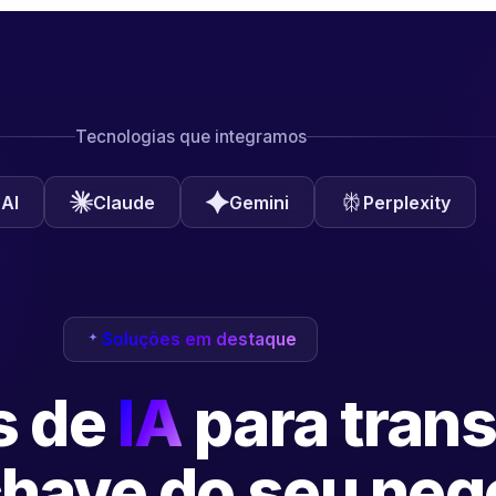
Tecnologias que integramos
AI
Claude
Gemini
Perplexity
Soluções em destaque
s de
IA
para tran
have do seu neg