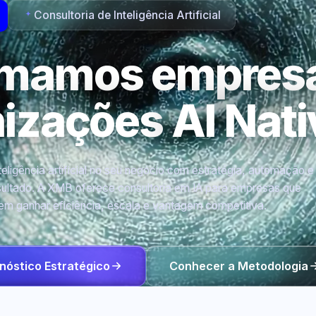
Consultoria de Inteligência Artificial
rmamos empres
nizações
AI Nati
eligência artificial no seu negócio com estratégia, automação e
ultado. A XMB oferece consultoria em IA para empresas que
em ganhar eficiência, escala e vantagem competitiva.
nóstico Estratégico
Conhecer a Metodologia