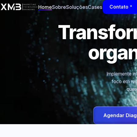
Home
Sobre
Soluções
Cases
Contato
Transfo
orga
Implemente int
foco em res
quer
Agendar Diag