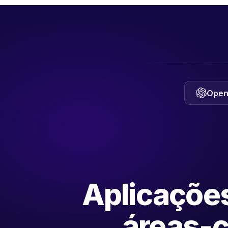
Open
Aplicaçõe
áreas-c