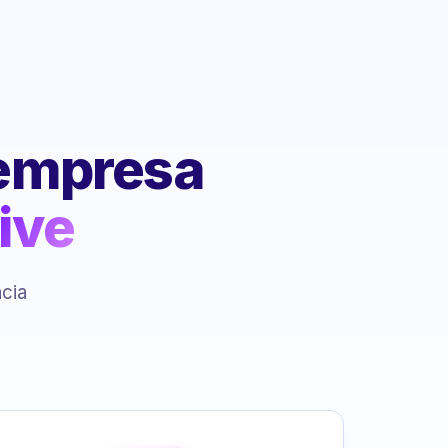
 empresa
ive
ncia