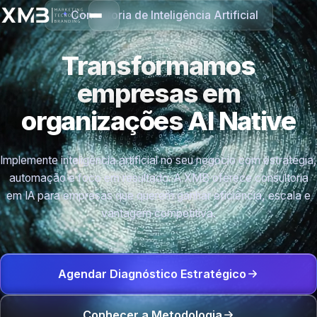
Consultoria de Inteligência Artificial
Transformamos
empresas em
organizações
AI Native
Implemente inteligência artificial no seu negócio com estratégia,
automação e foco em resultado. A XMB oferece consultoria
em IA para empresas que querem ganhar eficiência, escala e
vantagem competitiva.
Agendar Diagnóstico Estratégico
Conhecer a Metodologia