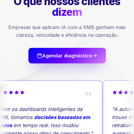
O que nossos
clientes
dizem
Empresas que aplicam IA com a XMB ganham mais
clareza, velocidade e eficiência na operação.
Agendar diagnóstico
om os dashboards inteligentes da
"A automa
MB, tomamos
decisões baseadas em
trouxe mai
ados
em tempo real. Isso mudou
retrabalh
talmente nosso ritmo de crescimento."
aumento 