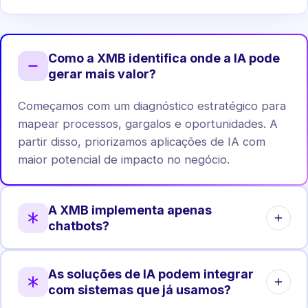
Como a XMB identifica onde a IA pode
gerar mais valor?
Começamos com um diagnóstico estratégico para
mapear processos, gargalos e oportunidades. A
partir disso, priorizamos aplicações de IA com
maior potencial de impacto no negócio.
A XMB implementa apenas
chatbots?
Não. Chatbots são apenas uma das aplicações.
As soluções de IA podem integrar
Atuamos em automação de processos, análise de
com sistemas que já usamos?
dados, agentes internos, integrações e