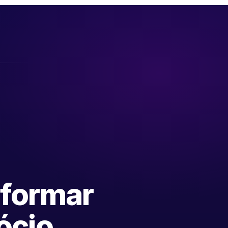
sformar
ócio