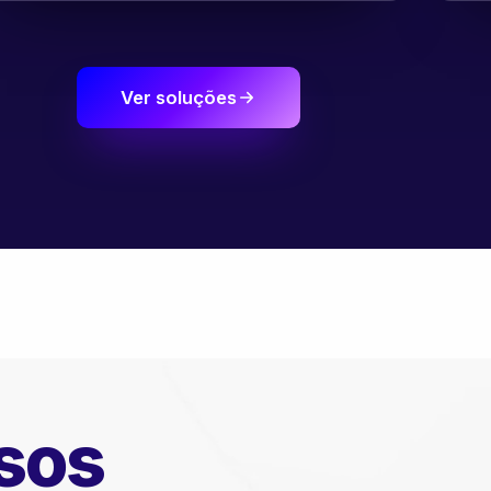
Ver soluções
sos