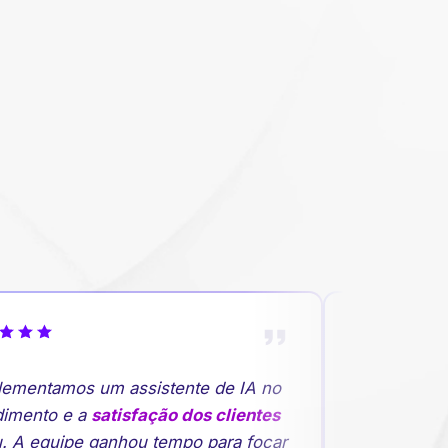
mentamos um assistente de IA no
"A previsão 
mento e a
satisfação dos clientes
rupturas de 
 A equipe ganhou tempo para focar
planejamento