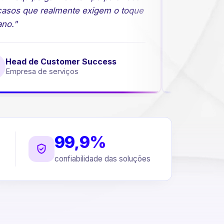
sos que realmente exigem o toque
comerciais c
o."
Head de Customer Success
Direto
Empresa de serviços
Empresa
99,9%
confiabilidade das soluções