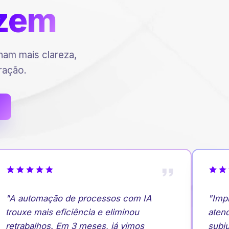
zem
am mais clareza,
ração.
"A automação de processos com IA
"Imple
trouxe mais eficiência e eliminou
atendi
retrabalhos. Em 3 meses, já vimos
subiu.