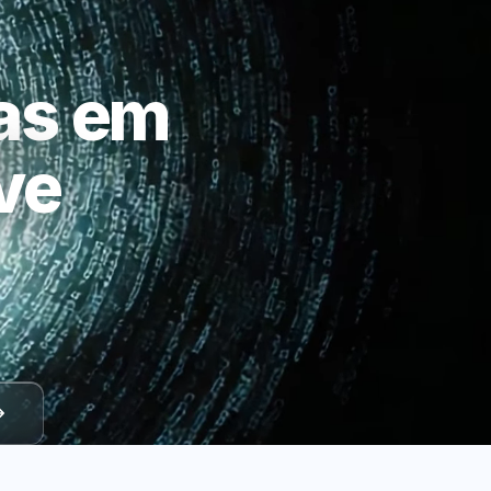
as em
ve