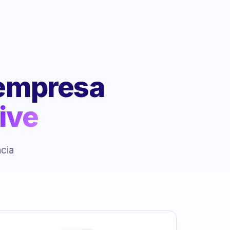
 empresa
ive
ncia