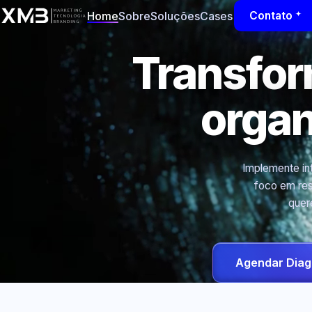
Home
Sobre
Soluções
Cases
Contato
Transfo
orga
Implemente int
foco em res
quer
Agendar Diag