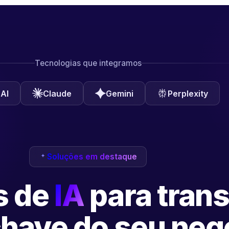
Tecnologias que integramos
AI
Claude
Gemini
Perplexity
Soluções em destaque
s de
IA
para tran
have do seu neg