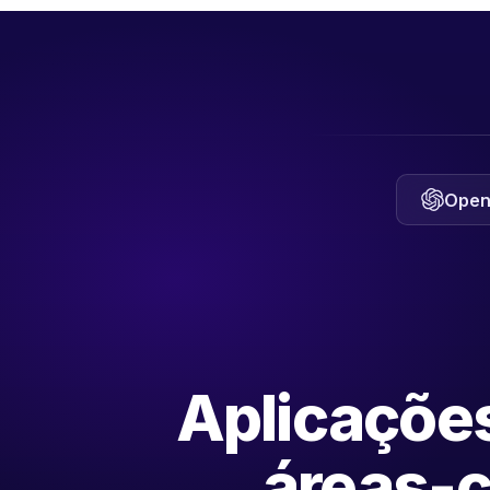
Open
Aplicaçõe
áreas-c