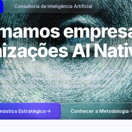
Consultoria de Inteligência Artificial
rmamos empres
nizações
AI Nati
eligência artificial no seu negócio com estratégia, automação e
ultado. A XMB oferece consultoria em IA para empresas que
em ganhar eficiência, escala e vantagem competitiva.
nóstico Estratégico
Conhecer a Metodologia