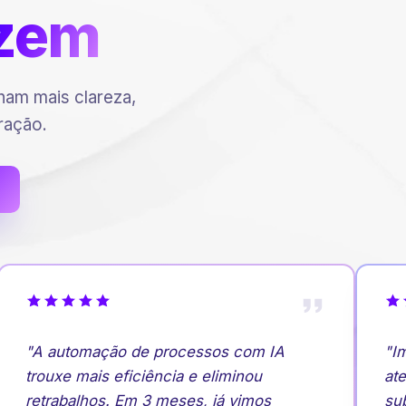
zem
am mais clareza,
ração.
"A automação de processos com IA
"Im
trouxe mais eficiência e eliminou
ate
retrabalhos. Em 3 meses, já vimos
subi