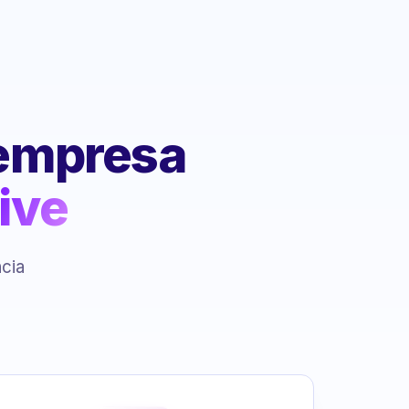
 empresa
ive
ncia