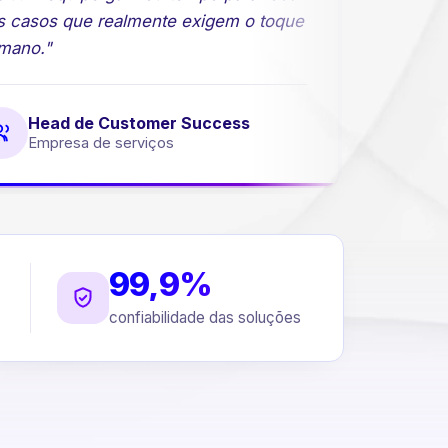
 casos que realmente exigem o toque
comerciai
ano."
Head de Customer Success
Dire
Empresa de serviços
Empr
99,9%
confiabilidade das soluções