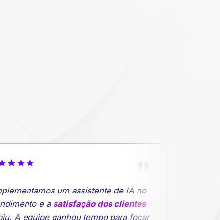
plementamos um assistente de IA no
"A previsã
ndimento e a
satisfação dos clientes
rupturas d
u. A equipe ganhou tempo para focar
planejame