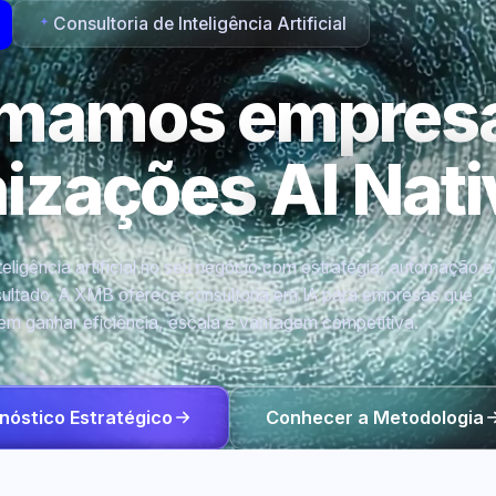
Consultoria de Inteligência Artificial
rmamos empres
nizações
AI Nati
eligência artificial no seu negócio com estratégia, automação e
ultado. A XMB oferece consultoria em IA para empresas que
em ganhar eficiência, escala e vantagem competitiva.
nóstico Estratégico
Conhecer a Metodologia