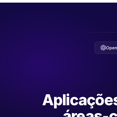
Open
Aplicaçõe
áreas-c