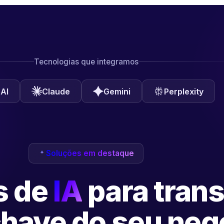
Tecnologias que integramos
AI
Claude
Gemini
Perplexity
Soluções em destaque
s de
IA
para tran
have do seu neg