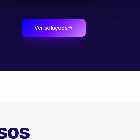
Ver soluções
sos