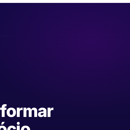
sformar
ócio