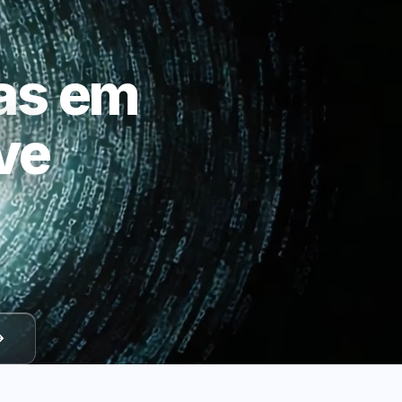
as em
ve