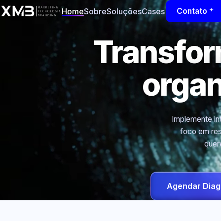
Home
Sobre
Soluções
Cases
Contato
Transfo
orga
Implemente int
foco em res
quer
Agendar Diag