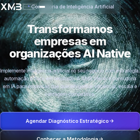
Consultoria de Inteligência Artificial
Transformamos
empresas em
organizações
AI Native
Implemente inteligência artificial no seu negócio com estratégia,
automação e foco em resultado. A XMB oferece consultoria
em IA para empresas que querem ganhar eficiência, escala e
vantagem competitiva.
Agendar Diagnóstico Estratégico
Conhecer a Metodologia