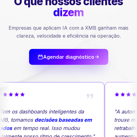
O que nossos
clientes
dizem
Empresas que aplicam IA com a XMB ganham mais
clareza, velocidade e eficiência na operação.
Agendar diagnóstico
om os dashboards inteligentes da
"A automa
MB, tomamos
decisões baseadas em
trouxe mai
ados
em tempo real. Isso mudou
retrabalh
talmente nosso ritmo de crescimento."
aumento 