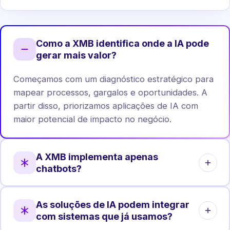
Como a XMB identifica onde a IA pode
gerar mais valor?
Começamos com um diagnóstico estratégico para
mapear processos, gargalos e oportunidades. A
partir disso, priorizamos aplicações de IA com
maior potencial de impacto no negócio.
A XMB implementa apenas
chatbots?
Não. Chatbots são apenas uma das aplicações.
As soluções de IA podem integrar
Atuamos em automação de processos, análise de
com sistemas que já usamos?
dados, agentes internos, integrações e