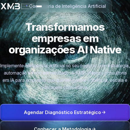
Consultoria de Inteligência Artificial
Transformamos
empresas em
organizações
AI Native
Implemente inteligência artificial no seu negócio com estratégia,
automação e foco em resultado. A XMB oferece consultoria
em IA para empresas que querem ganhar eficiência, escala e
vantagem competitiva.
Agendar Diagnóstico Estratégico
Conhecer a Metodologia