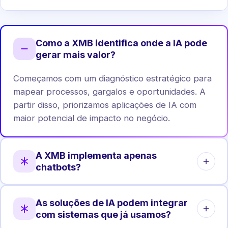
Como a XMB identifica onde a IA pode
gerar mais valor?
Começamos com um diagnóstico estratégico para
mapear processos, gargalos e oportunidades. A
partir disso, priorizamos aplicações de IA com
maior potencial de impacto no negócio.
A XMB implementa apenas
chatbots?
Não. Chatbots são apenas uma das aplicações.
As soluções de IA podem integrar
Atuamos em automação de processos, análise de
com sistemas que já usamos?
dados, agentes internos, integrações e