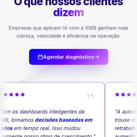
O que nossos
clientes
dizem
Empresas que aplicam IA com a XMB ganham mais
clareza, velocidade e eficiência na operação.
Agendar diagnóstico
Com os dashboards inteligentes da
"A autom
MB, tomamos
decisões baseadas em
trouxe ma
ados
em tempo real. Isso mudou
retrabalh
otalmente nosso ritmo de crescimento."
aumento