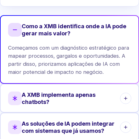
Como a XMB identifica onde a IA pode
gerar mais valor?
Começamos com um diagnóstico estratégico para
mapear processos, gargalos e oportunidades. A
partir disso, priorizamos aplicações de IA com
maior potencial de impacto no negócio.
A XMB implementa apenas
chatbots?
Não. Chatbots são apenas uma das aplicações.
As soluções de IA podem integrar
Atuamos em automação de processos, análise de
com sistemas que já usamos?
dados, agentes internos, integrações e