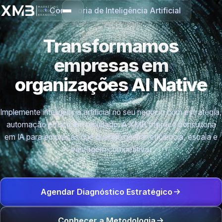
Consultoria de Inteligência Artificial
Transformamos
empresas em
organizações
AI Native
Implemente inteligência artificial no seu negócio com estratégia,
automação e foco em resultado. A XMB oferece consultoria
em IA para empresas que querem ganhar eficiência, escala e
vantagem competitiva.
Agendar Diagnóstico Estratégico
Conhecer a Metodologia