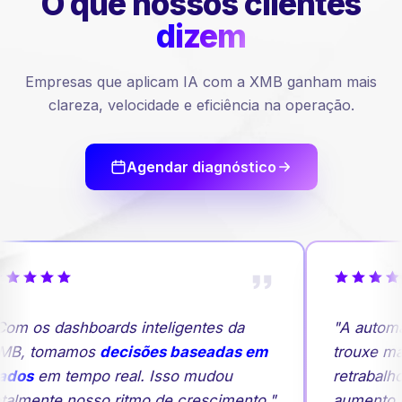
O que nossos
clientes
dizem
Empresas que aplicam IA com a XMB ganham mais
clareza, velocidade e eficiência na operação.
Agendar diagnóstico
om os dashboards inteligentes da
"A automa
MB, tomamos
decisões baseadas em
trouxe mai
ados
em tempo real. Isso mudou
retrabalh
talmente nosso ritmo de crescimento."
aumento 